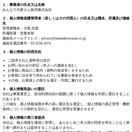
１．事業者の氏名又は名称
みんなで大家さん販売株式会社
２．個人情報保護管理者（若しくはその代理人）の氏名又は職名、所属及び連絡
先
管理者職名：大島 武彦
所属部署：営業本部
連絡先メールアドレス：
privacy@minnadeooyasan.co.jp
連絡先電話番号：03-3556-1674
３．個人情報の利用目的
ご請求された資料等の送付
お問い合わせの対応（本人への連絡を含む）
お客様に商品のご案内（資料の発送等）をするため
お客様に法令等で求められている書面を発送するため
その他、お客様との取引を適正・円滑に履行するため
４．個人情報取扱いの委託
当社は事業運営上、前項利用目的の範囲に限って個人情報を外部に委託すること
があります。
この場合、個人情報保護水準の高い委託先を選定し、個人情報の適正管理・機密
保持についての契約を交わし、適切な管理を実施させます。
５．個人情報の第三者提供
当社は、個人情報を適切に管理し、あらかじめご本人様の同意を得ることなく第
三者へ開示または提供することはありません。