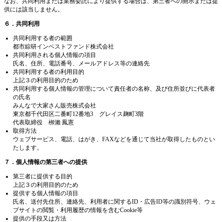
なお、共同利用または業務委託により提供する場合は、第三者への開示または提
供には該当しません。
６．共同利用
共同利用する者の範囲
都市綜研インベストファンド株式会社
共同利用される個人情報の項目
氏名、住所、電話番号、メールアドレス等の連絡先
共同利用する者の利用目的
上記３の利用目的のため
共同利用する個人情報の管理について責任者の名称、及び住所並びに代表者
の氏名
みんなで大家さん販売株式会社
東京都千代田区二番町12番地3 グレイス麹町3階
代表取締役 栁瀨 鳳憲
取得方法
ウェブサービス、電話、はがき、FAXなどを通じて当社が取得したものとい
たします。
７．個人情報の第三者への提供
第三者に提供する目的
上記３の利用目的のため
提供する個人情報の項目
氏名、送付先住所、連絡先、利用者に関するID・広告ID等の識別符号、ウェ
ブサイトの閲覧・利用履歴の情報を含むCookie等
提供の手段又は方法