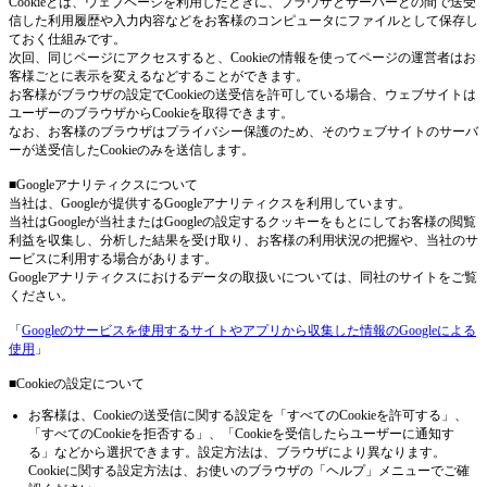
Cookieとは、ウェブページを利用したときに、ブラウザとサーバーとの間で送受
信した利用履歴や入力内容などをお客様のコンピュータにファイルとして保存し
ておく仕組みです。
次回、同じページにアクセスすると、Cookieの情報を使ってページの運営者はお
客様ごとに表示を変えるなどすることができます。
お客様がブラウザの設定でCookieの送受信を許可している場合、ウェブサイトは
ユーザーのブラウザからCookieを取得できます。
なお、お客様のブラウザはプライバシー保護のため、そのウェブサイトのサーバ
ーが送受信したCookieのみを送信します。
■Googleアナリティクスについて
当社は、Googleが提供するGoogleアナリティクスを利用しています。
当社はGoogleが当社またはGoogleの設定するクッキーをもとにしてお客様の閲覧
利益を収集し、分析した結果を受け取り、お客様の利用状況の把握や、当社のサ
ービスに利用する場合があります。
Googleアナリティクスにおけるデータの取扱いについては、同社のサイトをご覧
ください。
「
Googleのサービスを使用するサイトやアプリから収集した情報のGoogleによる
使用
」
■Cookieの設定について
お客様は、Cookieの送受信に関する設定を「すべてのCookieを許可する」、
「すべてのCookieを拒否する」、「Cookieを受信したらユーザーに通知す
る」などから選択できます。設定方法は、ブラウザにより異なります。
Cookieに関する設定方法は、お使いのブラウザの「ヘルプ」メニューでご確