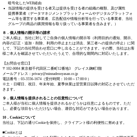
暗号化したWEB経由
当該情報の提供を受ける者又は提供を受ける者の組織の種類、及び属性
提携事業者（データマネジメントプラットフォームやデジタルプラットフォ
ーム等を運営する事業者、広告配信や情報分析等を行っている事業者、当社
グループの商品の購買情報を取り扱っている事業者を含みます。）
８．個人情報の開示等の請求
ご本人様は、当社に対してご自身の個人情報の開示等（利用目的の通知、開示、
内容の訂正・追加・削除、利用の停止または消去、第三者への提供の停止）に関
して、下記の当社問合わせ窓口に申し出ることができます。その際、当社はお客
様ご本人を確認させていただいたうえで、合理的な期間内に対応いたします。
【お問合せ窓口】
〒102-0084 東京都千代田区二番町12番地3 グレイス麹町3階
メールアドレス：
privacy@minnadeooyasan.co.jp
電話番号：03-3556-1674（受付時間：10:00～17:00※）
※土・日曜日、祝日、年末年始、夏季休業は翌営業日以降の対応とさせていただ
きます。
９．個人情報を提供されることの任意性について
ご本人様が当社に個人情報を提供されるかどうかは任意によるものです。ただ
し、必要な項目をいただけない場合、適切な対応ができない場合があります。
10．Cookieについて
当社は、下記の通りCookieを保持し、クライアント様の利便性に努めます。
■Cookieとは