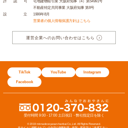
許
認
可
宅地建物取引業 大阪府知事（4）第54991号
不動産特定共同事業 大阪府知事 第8号
設
立
1999年8月
営業者の個人情報保護方針はこちら
運営企業へのお問い合わせはこちら
TikTok
YouTube
Instagram
Facebook
受付時間 9:00 - 17:00 土日祝日・弊社指定日を除く
© 2019 minnadeooyasan-hanbai Co.,Ltd. All Rights Reserved.
本サイトに掲載されている内容の無断転用・複製・配布等はご遠慮下さい。