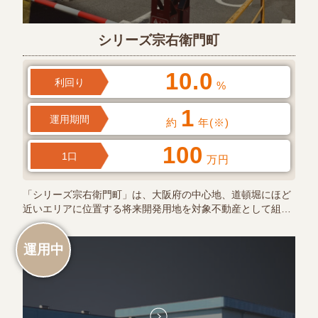
シリーズ宗右衛門町
10.0
利回り
%
1
運用期間
約
年(※)
100
1口
万円
「シリーズ宗右衛門町」は、大阪府の中心地、道頓堀にほど
近いエリアに位置する将来開発用地を対象不動産として組…
運用中