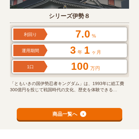
シリーズ伊勢８
7.0
利回り
%
3
1
運用期間
年
ヶ月
100
1口
万円
「ともいきの国伊勢忍者キングダム」は、1993年に総工費
300億円を投じて戦国時代の文化、歴史を体験できる…
商品一覧へ