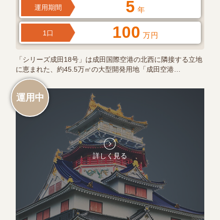
5
運用期間
年
100
1口
万円
「シリーズ成田18号」は成田国際空港の北西に隣接する立地
に恵まれた、約45.5万㎡の大型開発用地「成田空港…
運用中
詳しく見る