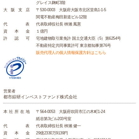
グレイス麹町3階
大
阪
支
店
〒530-0003 大阪府大阪市北区堂島1-1-5
関電不動産梅田新道ビル12階
代
表
代表取締役社長 栁瀨 鳳憲
資
本
金
１億円
許
認
可
宅地建物取引業免許 国土交通大臣（5）第6254号
不動産特定共同事業許可 東京都知事第76号
販売代理人の個人情報保護方針はこちら
営業者
都市綜研インベストファンド株式会社
本
社
所
在
地
〒564-0053 大阪府吹田市江の木町1-24
紙谷第3ビル203号室
代
表
代表取締役社長 栁瀨 健一
資
本
金
29億2330万9139円