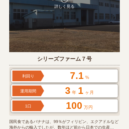
詳しく見る
シリーズファーム７号
7.1
利回り
%
3
1
運用期間
年
ヶ月
100
1口
万円
国民食であるバナナは、99％がフィリピン、エクアドルなど
海外からの輸入でしたが、数年ほど前から日本での生産…