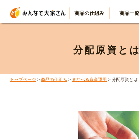
商品の仕組み
商品一
分配原資と
トップページ
>
商品の仕組み
>
まなべる資産運用
> 分配原資と