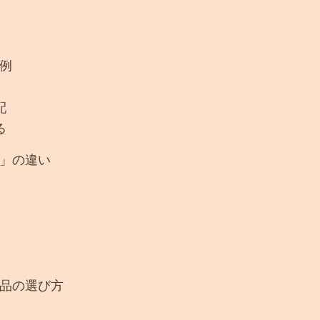
例
配
る
」の違い
品の選び方