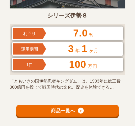
シリーズ伊勢８
7.0
利回り
%
3
1
運用期間
年
ヶ月
100
1口
万円
「ともいきの国伊勢忍者キングダム」は、1993年に総工費
300億円を投じて戦国時代の文化、歴史を体験できる…
商品一覧へ