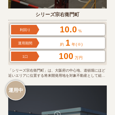
シリーズ宗右衛門町
10.0
利回り
%
1
運用期間
約
年(※)
100
1口
万円
「シリーズ宗右衛門町」は、大阪府の中心地、道頓堀にほど
近いエリアに位置する将来開発用地を対象不動産として組…
運用中