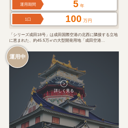
5
運用期間
年
100
1口
万円
「シリーズ成田18号」は成田国際空港の北西に隣接する立地
に恵まれた、約45.5万㎡の大型開発用地「成田空港…
運用中
詳しく見る