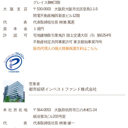
グレイス麹町3階
大
阪
支
店
〒530-0003 大阪府大阪市北区堂島1-1-5
関電不動産梅田新道ビル12階
代
表
代表取締役社長 栁瀨 鳳憲
資
本
金
１億円
許
認
可
宅地建物取引業免許 国土交通大臣（5）第6254号
不動産特定共同事業許可 東京都知事第76号
販売代理人の個人情報保護方針はこちら
営業者
都市綜研インベストファンド株式会社
本
社
所
在
地
〒564-0053 大阪府吹田市江の木町1-24
紙谷第3ビル203号室
代
表
代表取締役社長 栁瀨 健一