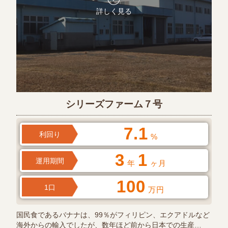
詳しく見る
シリーズファーム７号
7.1
利回り
%
3
1
運用期間
年
ヶ月
100
1口
万円
国民食であるバナナは、99％がフィリピン、エクアドルなど
海外からの輸入でしたが、数年ほど前から日本での生産…