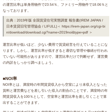
の運営比率は単身用物件で23.54％、ファミリー用物件で18.06％と
なっております。
出典：2019年版 全国賃貸住宅実態調査 報告書(IREM JAPAN /
日本賃貸旧宅管理協会 / LIFULL)＜ https://irem-japan.org/cgi-bi
n/download/download.cgi?name=2019noi&type=pdf ＞
運営比率が低いほど、少ない費用で賃貸経営を行えていることにな
ります。しかし、運営比率が低すぎると適切な管理や修繕が行われ
ていない可能性がありますので、運営比率だけで判断せず、運営費
の内訳をしっかり調べましょう。
■NOI率
NOI率とは、満室時の年間賃貸収入から空室により未収入となった
賃料と運営費などを差し引いた収入の割合のことです。満室時の年
間賃貸収入を100％として、空室率と運営比率を差し引くことで算
出することができます。