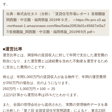
す。
出典：株式会社タス（分析）「賃貸住宅市場レポート 首都圏版
関西圏・中京圏・福岡県版 2019年９月」 ＜https://fo-pro.s3.ap
-northeast-1.amazonaws.com/files/5ebe20f53b01c45667ef3a7
7/首都圏版_関西圏・中京圏・福岡県版_2019年9月.pdf＞
■運営比率
運営比率とは、満室時の賃貸収入に対して年間で支出した運営費の
割合になり、また運営費とは諸経費を含めた不動産を運営するため
に支出した費用のことです。
例えば、年間1,000万円の賃貸収入がある物件で、年間の運営費用
が250万円の場合は、次のようになります。
250万円 ÷ 1,000万円 × 100 ＝ 25
上記の計算から運営比率は25％だとわかります。
また、全国の管理会社から提供された、実際の管理物件データを基
に分析した「第７回 全国賃貸住宅実態調査」によると、東京23区