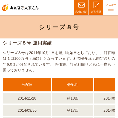
メニュー
気軽に相談
解約希望
シリーズ８号
シリーズ８号 運用実績
シリーズ８号は2011年10月1日を運用開始日としており、、
評価額
は１口100万円（満額）となっています。利益分配金も想定通りの
年6.0％が分配されています。
評価額、想定利回りともに一度も下
回っておりません。
分配日
分配期
2014/11/28
第18回
2014/08
2014/09/30
第17回
2014/06