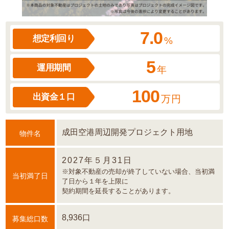
7.0
想定利回り
%
5
運用期間
年
100
出資金１口
万円
成田空港周辺開発プロジェクト用地
物件名
2027年５月31日
※対象不動産の売却が終了していない場合、当初満
当初満了日
了日から１年を上限に
契約期間を延長することがあります。
8,936口
募集総口数