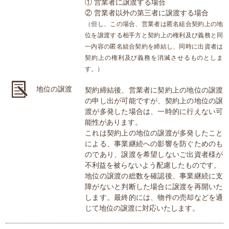
① 営業者に譲渡する場合
② 営業者以外の第三者に譲渡する場合
（但し、この場合、営業者は匿名組合契約上の地
位を譲渡する相手方と契約上の権利及び義務と同
一内容の匿名組合契約を締結し、同時に出資者は
契約上の権利及び義務を消滅させるものとしま
す。）
地位の譲渡
契約締結後、営業者に契約上の地位の譲渡
の申し出が可能ですが、契約上の地位の譲
渡が多発した場合は、一時的に行えない可
能性があります。
これは契約上の地位の譲渡が多発したこと
による、事業継続への影響を防ぐためのも
のであり、譲渡を希望しないご出資者様が
不利益を被らないよう配慮したものです。
地位の譲渡の総数を確認後、事業継続に支
障がないと判断した場合に譲渡を再開いた
します。最終的には、物件の売却などを通
じて地位の譲渡に対応いたします。