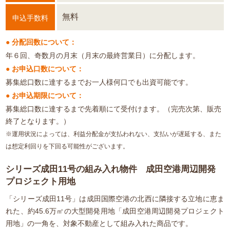
無料
申込手数料
● 分配回数について：
年６回、奇数月の月末（月末の最終営業日）に分配します。
● お申込口数について：
募集総口数に達するまでお一人様何口でも出資可能です。
● お申込期限について：
募集総口数に達するまで先着順にて受付けます。（完売次第、販売
終了となります。）
※運用状況によっては、利益分配金が支払われない、支払いが遅延する、また
は想定利回りを下回る可能性がございます。
シリーズ成田11号の組み入れ物件 成田空港周辺開発
プロジェクト用地
「シリーズ成田11号」は成田国際空港の北西に隣接する立地に恵ま
れた、約45.6万㎡の大型開発用地「成田空港周辺開発プロジェクト
用地」の一角を、対象不動産として組み入れた商品です。