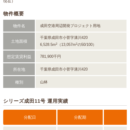
現在）
物件概要
物件名
成田空港周辺開発プロジェクト用地
千葉県成田市小菅字溝川420
土地面積
2
2
6,528.5m
（13,057m
の50/100）
想定賃貸利益
781,900千円
所在地
千葉県成田市小菅字溝川420
種別
山林
シリーズ成田11号 運用実績
分配日
分配期