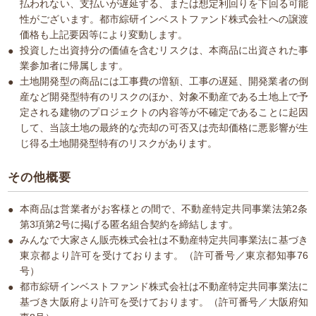
払われない、支払いが遅延する、または想定利回りを下回る可能
性がございます。都市綜研インベストファンド株式会社への譲渡
価格も上記要因等により変動します。
投資した出資持分の価値を含むリスクは、本商品に出資された事
業参加者に帰属します。
土地開発型の商品には工事費の増額、工事の遅延、開発業者の倒
産など開発型特有のリスクのほか、対象不動産である土地上で予
定される建物のプロジェクトの内容等が不確定であることに起因
して、当該土地の最終的な売却の可否又は売却価格に悪影響が生
じ得る土地開発型特有のリスクがあります。
その他概要
本商品は営業者がお客様との間で、不動産特定共同事業法第2条
第3項第2号に掲げる匿名組合契約を締結します。
みんなで大家さん販売株式会社は不動産特定共同事業法に基づき
東京都より許可を受けております。（許可番号／東京都知事76
号）
都市綜研インベストファンド株式会社は不動産特定共同事業法に
基づき大阪府より許可を受けております。（許可番号／大阪府知