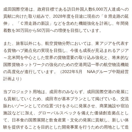
成田国際空港は、政府目標である訪日外国人数6,000万人達成への
貢献に向けた取り組みで、2028年度を目途に現在の「Ｂ滑走路の延
伸」、「Ｃ滑走路の新設」などを含めた機能強化を計画し、年間発
着数を30万回から50万回への増便を目指しています。
また、旅客以外にも、航空貨物分野においては、東アジアを代表す
る貨物ハブ拠点化の実現を目指し、今後も成長が見込まれるアジア
～北米間を中心とした世界の貨物需要の取り込み強化と、将来的な
国際貨物ネットワークの強化のための空港周辺一帯の航空物流機能
の高度化が進行しています。（2022年5月 NAAグループ中期経営
計画より）
当プロジェクト用地は、成田市のみならず、成田国際空港の発展に
も貢献していくため、成田市が基本プランとして掲げている、交流
賑わいゾーンとしての位置づけをさらに発展させ、商業施設や宿泊
施設などに加え、グローバルスペックを備えた価値創造拠点とし
て、日本食の国際展開と飲食産業・文化の発展に貢献し、新しい体
験を提供することを目的とした開発事業を行うための用地として造