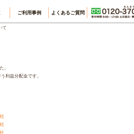
覧
ご利用事例
よくあるご質問
ついて
した。
に伴う利益分配金です。
社
社
社